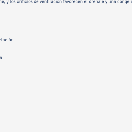
rme, y los orificios de ventilación favorecen el drenaje y una conge
elación
e
a