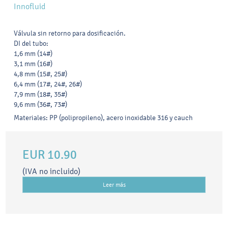
Innofluid
Válvula sin retorno para dosificación.
DI del tubo:
1,6 mm (14#)
3,1 mm (16#)
4,8 mm (15#, 25#)
6,4 mm (17#, 24#, 26#)
7,9 mm (18#, 35#)
9,6 mm (36#, 73#)
Materiales: PP (polipropileno), acero inoxidable 316 y cauch
EUR 10.90
(IVA no incluido)
Leer más