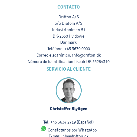
CONTACTO
Drifton A/S
c/o Diatom A/S
Industriholmen 51
DK-2650 Hvidovre
Danmark
Teléfono
:
+45 3679 0000
Correo electrónico
:
info@drifton.dk
Número de identificación fiscal
:
DK 53284310
SERVICIO AL CLIENTE
Christoffer Blyitgen
Tel.
+45 3634 2719
(Español)
Contáctanos por WhatsApp
E-mail:
cb@drifton.dk