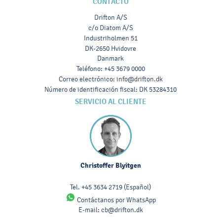
CONTACTO
Drifton A/S
c/o Diatom A/S
Industriholmen 51
DK-2650 Hvidovre
Danmark
Teléfono
:
+45 3679 0000
Correo electrónico
:
info@drifton.dk
Número de identificación fiscal
:
DK 53284310
SERVICIO AL CLIENTE
Christoffer Blyitgen
Tel.
+45 3634 2719
(Español)
Contáctanos por WhatsApp
E-mail:
cb@drifton.dk